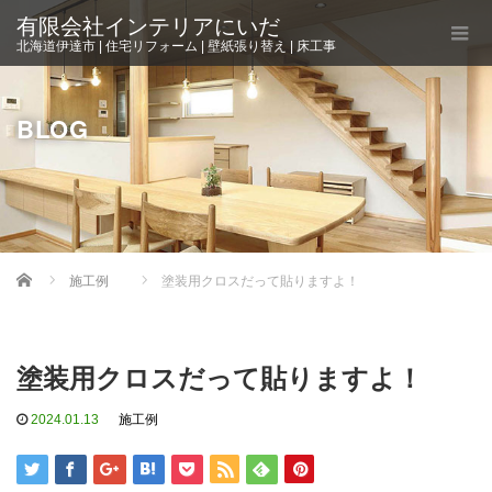
有限会社インテリアにいだ
北海道伊達市 | 住宅リフォーム | 壁紙張り替え | 床工事
BLOG
Home
施工例
塗装用クロスだって貼りますよ！
塗装用クロスだって貼りますよ！
2024.01.13
施工例